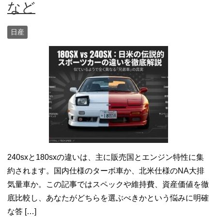
など
日産
240sxと180sxの違いは、主に販売国とエンジン特性に集
約されます。国内仕様のターボ車か、北米仕様のNA大排
気量車か。この記事ではスペックや維持費、資産価値を徹
底比較し、あなたがどちらを選ぶべきかという悩みに明確
な答 […]