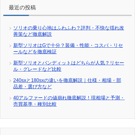
最近の投稿
ソリオの乗り心地はふわふわ？評判・不快な揺れ改
善策など徹底解説
新型ソリオはGで十分？装備・性能・コスパ・リセ
ールなどを徹底検証
新型ソリオとバンディットはどちらが人気？リセー
ル・グレードなど比較
240sxと180sxの違いを徹底解説｜仕様・相場・部
品差・選び方など
40アルファードの値崩れ徹底解説！現相場と予測・
売買基準・種別比較