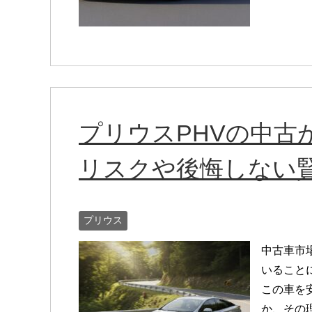
プリウスPHVの中古
リスクや後悔しない
プリウス
中古車市
いること
この車を
か、その