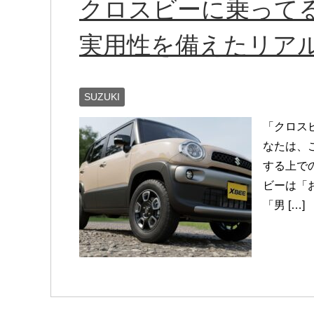
クロスビーに乗って
実用性を備えたリア
SUZUKI
「クロス
なたは、
する上で
ビーは「
「男 […]