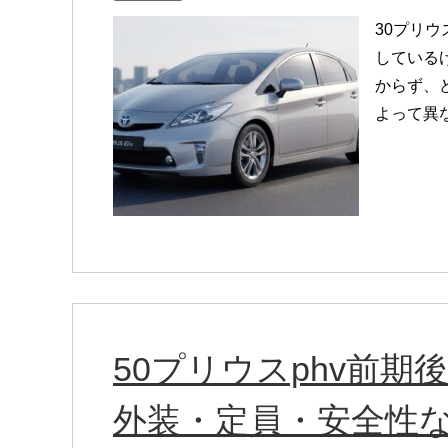
30プリ
している
からず、
よって異な
50プリウスphv前
外装・定員・安全性