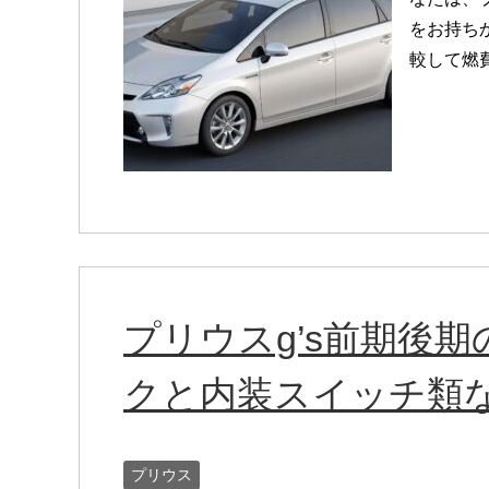
をお持ち
較して燃費
プリウスg’s前期後
クと内装スイッチ類
プリウス