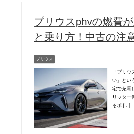
プリウスphvの燃費
と乗り方！中古の注
プリウス
「プリウ
い』とい
宅で充電
リッター
るポ […]