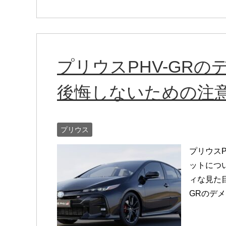
プリウスPHV-GR
後悔しないための注
プリウス
プリウス
ットにつ
ィな見た
GRのデメ