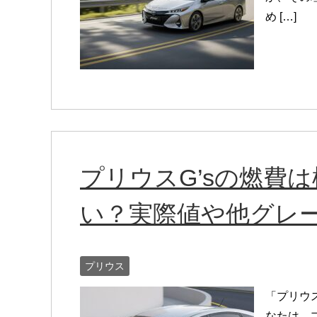
め […]
プリウスG’sの燃費
い？実際値や他グレ
プリウス
「プリウス
なたは、