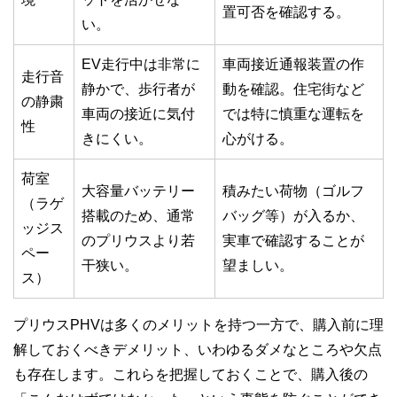
置可否を確認する。
い。
EV走行中は非常に
車両接近通報装置の作
走行音
静かで、歩行者が
動を確認。住宅街など
の静粛
車両の接近に気付
では特に慎重な運転を
性
きにくい。
心がける。
荷室
大容量バッテリー
積みたい荷物（ゴルフ
（ラゲ
搭載のため、通常
バッグ等）が入るか、
ッジス
のプリウスより若
実車で確認することが
ペー
干狭い。
望ましい。
ス）
プリウスPHVは多くのメリットを持つ一方で、購入前に理
解しておくべきデメリット、いわゆるダメなところや欠点
も存在します。これらを把握しておくことで、購入後の