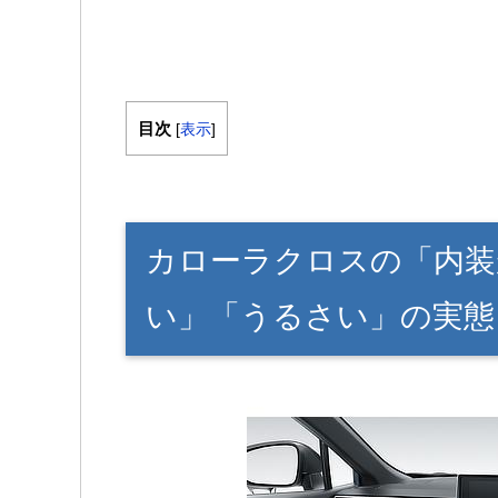
目次
[
表示
]
カローラクロスの「内装
い」「うるさい」の実態