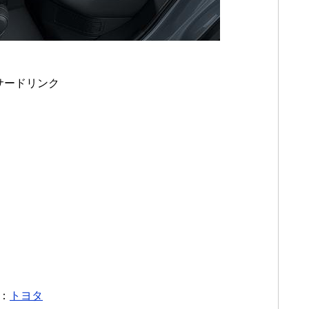
サードリンク
：
トヨタ