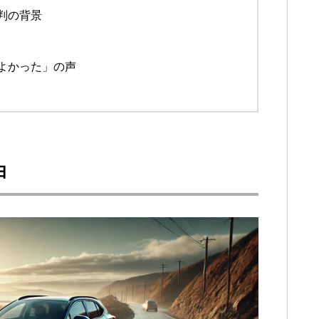
判の背景
よかった」の声
由