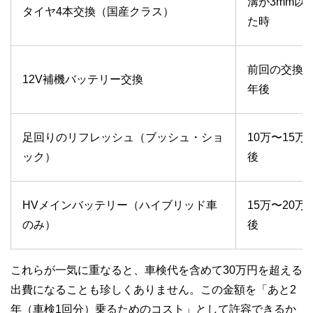
溝が3mm以
タイヤ4本交換（国産クラス）
た時
前回の交換か
12V補機バッテリー交換
年後
足回りのリフレッシュ（ブッシュ・ショ
10万〜15万
ック）
後
HVメインバッテリー（ハイブリッド車
15万〜20万
のみ）
後
これらが一気に重なると、車検代を含めて30万円を超える
出費になることも珍しくありません。この金額を「あと2
年（車検1回分）乗るためのコスト」として許容できるか