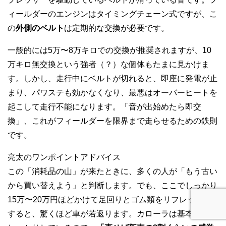
ィールダーのエンジンはタイミングチェーン式ですが、こ
の
外側のベルト
は定期的な交換が必要です。
一般的には5万〜8万キロでの交換が推奨されますが、10
万キロ無交換という強者（？）な個体もたまに見かけま
す。しかし、走行中にベルトが切れると、即座に発電が止
まり、パワステも効かなくなり、最悪はオーバーヒートを
起こして走行不能になります。
「音が出始めたら即交
換」
、これがフィールダーを限界まで走らせるための鉄則
です。
亮太のワンポイントアドバイス
この「消耗品の山」が来たときに、多くの人が「もう古い
から買い替えよう」と判断します。でも、ここでしっかり
15万〜20万円ほどかけて足回りとゴム類をリフレッシュ
すると、驚くほど車が若返ります。カローラは基本骨格が