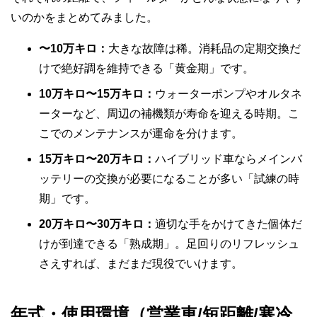
いのかをまとめてみました。
〜10万キロ：
大きな故障は稀。消耗品の定期交換だ
けで絶好調を維持できる「黄金期」です。
10万キロ〜15万キロ：
ウォーターポンプやオルタネ
ーターなど、周辺の補機類が寿命を迎える時期。こ
こでのメンテナンスが運命を分けます。
15万キロ〜20万キロ：
ハイブリッド車ならメインバ
ッテリーの交換が必要になることが多い「試練の時
期」です。
20万キロ〜30万キロ：
適切な手をかけてきた個体だ
けが到達できる「熟成期」。足回りのリフレッシュ
さえすれば、まだまだ現役でいけます。
年式・使用環境（営業車/短距離/寒冷