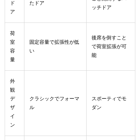
ド
たドア
ッチドア
ア
荷
後席を倒すこと
室
固定容量で拡張性が低
で荷室拡張が可
容
い
能
量
外
観
デ
クラシックでフォーマ
スポーティでモ
ザ
ル
ダン
イ
ン