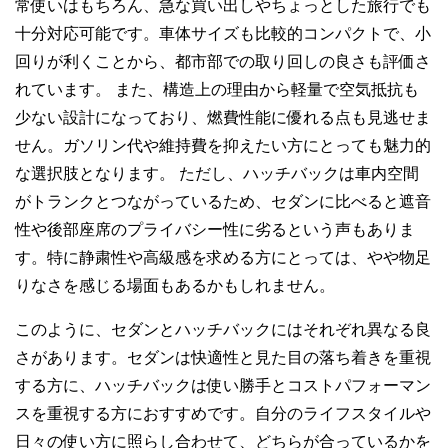
常使いはもちろん、急な買い出しやちょっとした旅行でも
十分対応可能です。車体サイズも比較的コンパクトで、小
回りが利くことから、都市部での取り回しの良さも評価さ
れています。 また、構造上の理由から軽量で空気抵抗も
少ない設計になっており、燃費性能に優れる点も見逃せま
せん。ガソリン代や維持費を抑えたい方にとっても魅力的
な選択肢となります。 ただし、ハッチバックは車内空間
がトランクとつながっているため、セダンに比べると遮音
性や後部座席のプライバシー性に劣るという声もありま
す。特に静粛性や高級感を求める方にとっては、やや物足
りなさを感じる場面もあるかもしれません。
このように、セダンとハッチバックにはそれぞれ異なる良
さがあります。セダンは快適性と見た目の落ち着きを重視
する方に、ハッチバックは使い勝手とコストパフォーマン
スを重視する方におすすめです。自分のライフスタイルや
日々の使い方に照らし合わせて、どちらが合っているかを