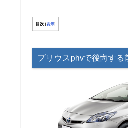
目次
[
表示
]
プリウスphvで後悔す