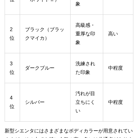
象
高級感・
2
ブラック（ブラッ
重厚な印
高い
位
クマイカ）
象
3
洗練され
ダークブルー
中程度
位
た印象
汚れが目
4
シルバー
立ちにく
中程度
位
い
新型シエンタにはさまざまなボディカラーが用意されてい