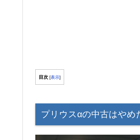
目次
[
表示
]
プリウスαの中古はやめ