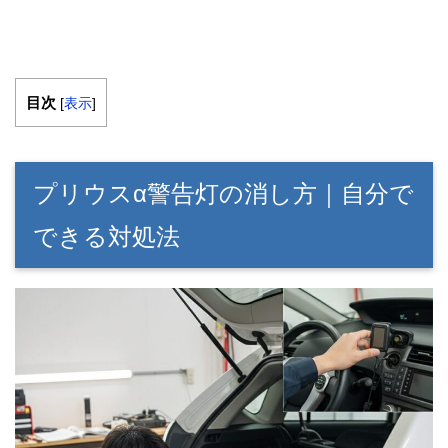
目次
[
表示
]
プリウスα警告灯の消し方｜自分で
できる対処法