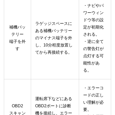
・ナビやパ
ワーウィン
ドウ等の設
ラゲッジスペースに
補機バッ
定が初期化
ある補機バッテリー
テリー
される。
のマイナス端子を外
端子を外
・逆に全て
し、10分程度放置し
す
の警告灯が
てから再接続する。
点灯する可
能性があ
る。
・エラーコ
ードの正し
運転席下などにある
い理解が必
OBD2
OBD2ポートに診断
要。
スキャン
機を接続し、エラー