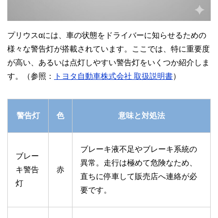
プリウスαには、車の状態をドライバーに知らせるための
様々な警告灯が搭載されています。ここでは、特に重要度
が高い、あるいは点灯しやすい警告灯をいくつか紹介しま
す。（参照：
トヨタ自動車株式会社 取扱説明書
）
警告灯
色
意味と対処法
ブレーキ液不足やブレーキ系統の
ブレー
異常。走行は極めて危険なため、
キ警告
赤
直ちに停車して販売店へ連絡が必
灯
要です。