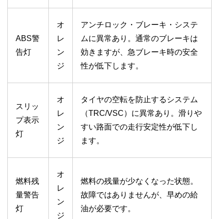
オ
アンチロック・ブレーキ・システ
ABS警
レ
ムに異常あり。通常のブレーキは
告灯
ン
効きますが、急ブレーキ時の安全
ジ
性が低下します。
オ
タイヤの空転を防止するシステム
スリッ
レ
（TRC/VSC）に異常あり。滑りや
プ表示
ン
すい路面での走行安定性が低下し
灯
ジ
ます。
オ
燃料残
燃料の残量が少なくなった状態。
レ
量警告
故障ではありませんが、早めの給
ン
灯
油が必要です。
ジ