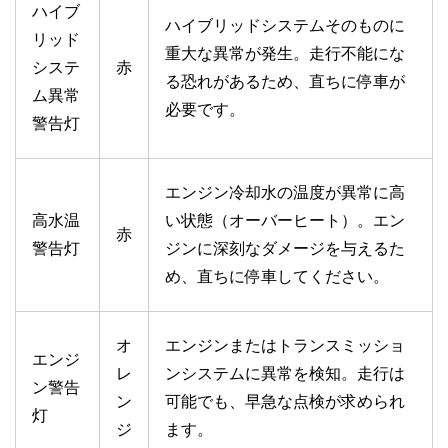
ハイブ
ハイブリッドシステムそのものに
リッド
重大な異常が発生。走行不能にな
システ
赤
る恐れがあるため、直ちに停車が
ム異常
必要です。
警告灯
エンジン冷却水の温度が異常に高
高水温
い状態（オーバーヒート）。エン
赤
警告灯
ジンに深刻なダメージを与えるた
め、直ちに停車してください。
オ
エンジンまたはトランスミッショ
エンジ
レ
ンシステムに異常を検知。走行は
ン警告
ン
可能でも、早急な点検が求められ
灯
ジ
ます。