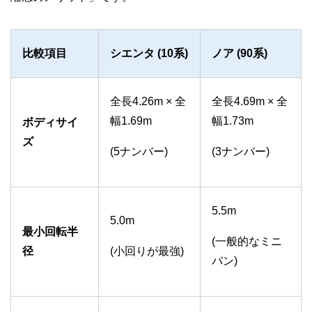
比較項目
シエンタ (10系)
ノア (90系)
全長4.26m × 全
全長4.69m × 全
幅1.69m
幅1.73m
ボディサイ
ズ
(5ナンバー)
(3ナンバー)
5.5m
5.0m
最小回転半
(一般的なミニ
径
(小回りが最強)
バン)