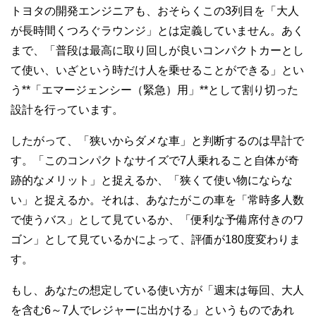
トヨタの開発エンジニアも、おそらくこの3列目を「大人
が長時間くつろぐラウンジ」とは定義していません。あく
まで、「普段は最高に取り回しが良いコンパクトカーとし
て使い、いざという時だけ人を乗せることができる」とい
う**「エマージェンシー（緊急）用」**として割り切った
設計を行っています。
したがって、「狭いからダメな車」と判断するのは早計で
す。
「このコンパクトなサイズで7人乗れること自体が奇
跡的なメリット」と捉えるか、「狭くて使い物にならな
い」と捉えるか。
それは、あなたがこの車を「常時多人数
で使うバス」として見ているか、「便利な予備席付きのワ
ゴン」として見ているかによって、評価が180度変わりま
す。
もし、あなたの想定している使い方が「週末は毎回、大人
を含む6～7人でレジャーに出かける」というものであれ