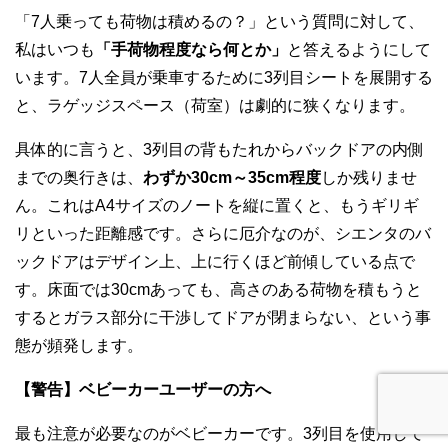
「7人乗っても荷物は積めるの？」という質問に対して、
私はいつも
「手荷物程度なら何とか」
と答えるようにして
います。7人全員が乗車するために3列目シートを展開する
と、ラゲッジスペース（荷室）は劇的に狭くなります。
具体的に言うと、3列目の背もたれからバックドアの内側
までの奥行きは、
わずか30cm～35cm程度
しか残りませ
ん。これはA4サイズのノートを縦に置くと、もうギリギ
リといった距離感です。さらに厄介なのが、シエンタのバ
ックドアはデザイン上、上に行くほど前傾している点で
す。床面では30cmあっても、高さのある荷物を積もうと
するとガラス部分に干渉してドアが閉まらない、という事
態が頻発します。
【警告】ベビーカーユーザーの方へ
最も注意が必要なのがベビーカーです。3列目を使用して