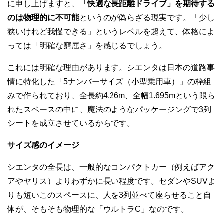
に申し上げますと、
「快適な長距離ドライブ」を期待する
のは物理的に不可能
というのが偽らざる現実です。「少し
狭いけれど我慢できる」というレベルを超えて、体格によ
っては「明確な窮屈さ」を感じるでしょう。
これには明確な理由があります。シエンタは日本の道路事
情に特化した「5ナンバーサイズ（小型乗用車）」の枠組
みで作られており、全長約4.26m、全幅1.695mという限ら
れたスペースの中に、魔法のようなパッケージングで3列
シートを成立させているからです。
サイズ感のイメージ
シエンタの全長は、一般的なコンパクトカー（例えばアク
アやヤリス）よりわずかに長い程度です。セダンやSUVよ
りも短いこのスペースに、人を3列並べて座らせること自
体が、そもそも物理的な「ウルトラC」なのです。