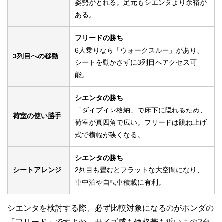
姿勢がとれる。足元もシエンタより余裕が
ある。
フリードの勝ち
6人乗りなら「ウォークスルー」があり、
3列目への移動
シートを動かさずに3列目へアクセス可
能。
シエンタの勝ち
「ダイブイン格納」で床下に隠れるため、
荷室の使い勝手
荷室が真四角で広い。フリードは跳ね上げ
式で横幅が狭くなる。
シエンタの勝ち
シートアレンジ
2列目も畳むとフラットな大空間になり、
車中泊や自転車積載に有利。
シエンタを検討する際、必ず比較対象になるのがホンダの
「フリード」ですよね。サイズ感も価格帯も近いこの2台