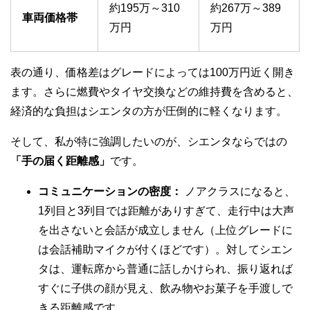
約195万～310
約267万～389
車両価格帯
万円
万円
表の通り、価格差はグレードによっては100万円近く開き
ます。さらに燃費やタイヤ交換などの維持費を含めると、
経済的な負担はシエンタの方が圧倒的に軽くなります。
そして、私が特に強調したいのが、シエンタならではの
「手の届く距離感」
です。
コミュニケーションの密度：
ノアクラスになると、
1列目と3列目では距離がありすぎて、走行中は大声
を出さないと会話が成立しません（上位グレードに
は会話補助マイクが付くほどです）。対してシエン
タは、運転席から普通に話しかけられ、振り返れば
すぐに子供の顔が見え、飲み物やお菓子を手渡しで
きる距離感です。