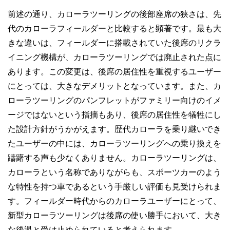
前述の通り、カローラツーリングの後部座席の狭さは、先
代のカローラフィールダーと比較すると顕著です。最も大
きな違いは、フィールダーに搭載されていた後席のリクラ
イニング機構が、カローラツーリングでは廃止された点に
あります。この変更は、後席の居住性を重視するユーザー
にとっては、大きなデメリットとなっています。また、カ
ローラツーリングのパンフレットがファミリー向けのイメ
ージではないという指摘もあり、後席の居住性を犠牲にし
た設計方針がうかがえます。歴代カローラを乗り継いでき
たユーザーの中には、カローラツーリングへの乗り換えを
躊躇する声も少なくありません。カローラツーリングは、
カローラという名称でありながらも、スポーツカーのよう
な特性を持つ車であるという手厳しい評価も見受けられま
す。フィールダー時代からのカローラユーザーにとって、
新型カローラツーリングは後席の使い勝手において、大き
な後退と受け止められていると考えられます。