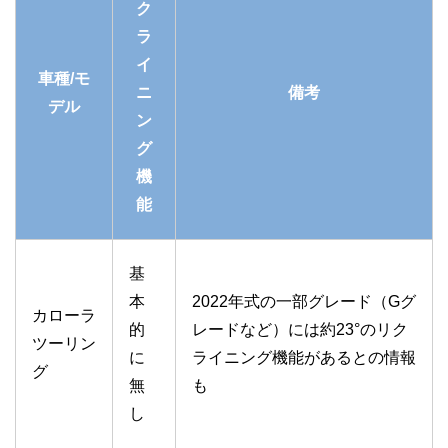
ク
ラ
イ
車種/モ
ニ
備考
デル
ン
グ
機
能
基
本
2022年式の一部グレード（Gグ
カローラ
的
レードなど）には約23°のリク
ツーリン
に
ライニング機能があるとの情報
グ
無
も
し