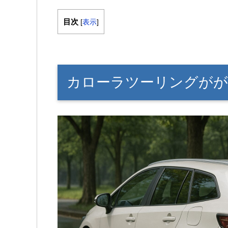
目次
[
表示
]
カローラツーリングがが