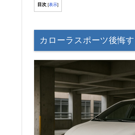
目次
[
表示
]
カローラスポーツ後悔す